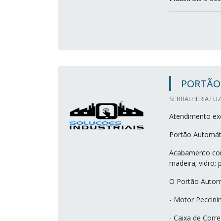
PORTÃO
SERRALHERIA FUZ
Atendimento exc
Portão Automáti
Acabamento com
madeira; vidro; 
O Portão Autom
- Motor Peccinin
- Caixa de Corre.