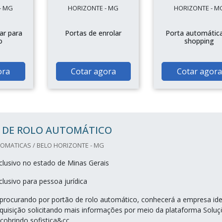
- MG
HORIZONTE - MG
HORIZONTE - M
ar para
Portas de enrolar
Porta automátic
o
shopping
ora
Cotar agora
Cotar agora
 DE ROLO AUTOMÁTICO
OMATICAS / BELO HORIZONTE - MG
lusivo no estado de Minas Gerais
lusivo para pessoa jurídica
procurando por portão de rolo automático, conhecerá a empresa ide
 aquisição solicitando mais informações por meio da plataforma Solu
scobrindo sofistica&cc...