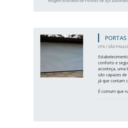
Imagem ilustrativa de Portões de aço automáti
PORTAS
CPA / SÃO PAULO 
Estabelecimento
conforto e segur
aconteça, uma b
são capazes de 
já que contam 
É comum que na 