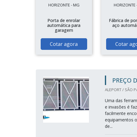
HORIZONTE - MG
HORIZONTE 
Porta de enrolar
Fábrica de po
automática para
aço automá
garagem
Cotar agora
Cotar ag
PREÇO 
ALEPORT / SÃO P
Uma das ferrame
e invasões é fa
facilmente enco
equipamentos o
de...