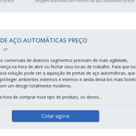
co preço
Imagem ilustrativa de Portões de aço automático preço
 DE AÇO AUTOMÁTICAS PREÇO
- SP
s comerciais de diversos segmentos precisam de mais agilidade,
ança na hora de abrir ou fechar seus locais de trabalho. Para que is
oa solução pode ser a aquisição de portas de aço automáticas, que
proteger ambientes externos e internos e ainda deixá-los mais bonit
com um design totalmente moderno.
hora de comprar esse tipo de produto, os donos...
Cotar agora