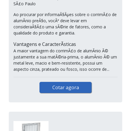
SÃ£o Paulo
Ao procurar por informaÃ§Ãµes sobre o corrimÃ£o de
alumÃ­nio preÃ§o, vocÃª deve levar em
consideraÃ§Ã£o uma sÃ©rie de fatores, como a
qualidade do produto e garantia.
Vantagens e CaracterÃ­sticas
A maior vantagem do corrimÃ£o de alumÃ­nio Ã©
justamente a sua matÃ©ria-prima, o alumÃ­nio Ã© um
metal leve, macio e bem-resistente, possui um
aspecto cinza, prateado ou fosco, isso ocorre de...
Cotar agora